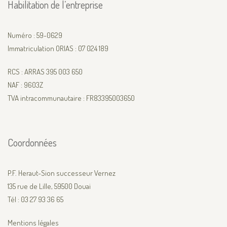
Habilitation de l’entreprise
Numéro
: 59-0629
Immatriculation ORIAS
: 07 024 189
RCS : ARRAS 395 003 650
NAF : 9603Z
TVA intracommunautaire : FR83395003650
Coordonnées
P.F. Heraut-Sion successeur Vernez
135 rue de Lille, 59500 Douai
Tél : 03 27 93 36 65
Mentions légales