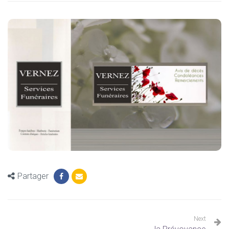
Services & Salons
funéraires à Douai
Assistance et permanence téléphonique
24h/24 et 7j/7
03 27 88 91 70 ou 03 27 93 36 65
NOUS LAISSER UN MESSAGE
Partager
Next