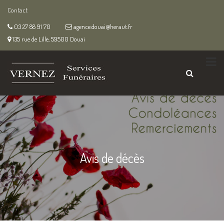
Contact
03 27 88 91 70
agence.douai@heraut.fr
135 rue de Lille, 59500 Douai
Avis de décès